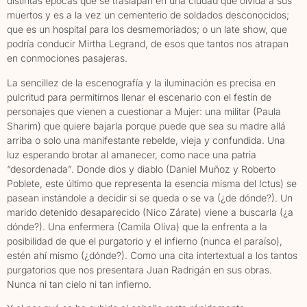
distintas épocas que se traslapan en una ciudad que olvida a sus
muertos y es a la vez un cementerio de soldados desconocidos;
que es un hospital para los desmemoriados; o un late show, que
podría conducir Mirtha Legrand, de esos que tantos nos atrapan
en conmociones pasajeras.
La sencillez de la escenografía y la iluminación es precisa en
pulcritud para permitirnos llenar el escenario con el festín de
personajes que vienen a cuestionar a Mujer: una militar (Paula
Sharim) que quiere bajarla porque puede que sea su madre allá
arriba o solo una manifestante rebelde, vieja y confundida. Una
luz esperando brotar al amanecer, como nace una patria
“desordenada”. Donde dios y diablo (Daniel Muñoz y Roberto
Poblete, este último que representa la esencia misma del Ictus) se
pasean instándole a decidir si se queda o se va (¿de dónde?). Un
marido detenido desaparecido (Nico Zárate) viene a buscarla (¿a
dónde?). Una enfermera (Camila Oliva) que la enfrenta a la
posibilidad de que el purgatorio y el infierno (nunca el paraíso),
estén ahí mismo (¿dónde?). Como una cita intertextual a los tantos
purgatorios que nos presentara Juan Radrigán en sus obras.
Nunca ni tan cielo ni tan infierno.