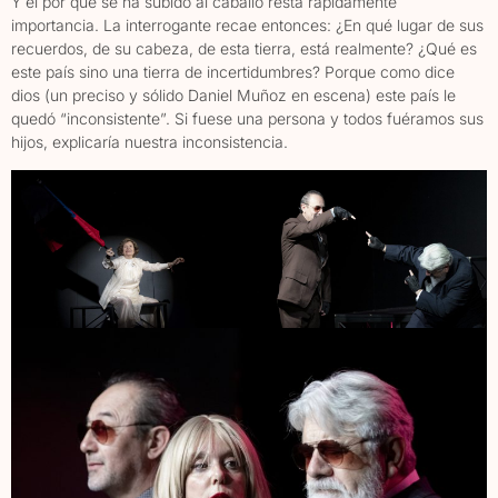
Y el por qué se ha subido al caballo resta rápidamente
importancia. La interrogante recae entonces: ¿En qué lugar de sus
recuerdos, de su cabeza, de esta tierra, está realmente? ¿Qué es
este país sino una tierra de incertidumbres? Porque como dice
dios (un preciso y sólido Daniel Muñoz en escena) este país le
quedó “inconsistente”. Si fuese una persona y todos fuéramos sus
hijos, explicaría nuestra inconsistencia.