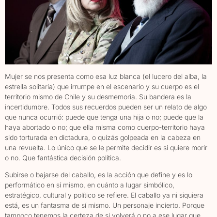
Mujer se nos presenta como esa luz blanca (el lucero del alba, la
estrella solitaria) que irrumpe en el escenario y su cuerpo es el
territorio mismo de Chile y su desmemoria. Su bandera es la
incertidumbre. Todos sus recuerdos pueden ser un relato de algo
que nunca ocurrió: puede que tenga una hija o no; puede que la
haya abortado o no; que ella misma como cuerpo-territorio haya
sido torturada en dictadura, o quizás golpeada en la cabeza en
una revuelta. Lo único que se le permite decidir es si quiere morir
o no. Que fantástica decisión política.
Subirse o bajarse del caballo, es la acción que define y es lo
performático en sí mismo, en cuánto a lugar simbólico,
estratégico, cultural y político se refiere. El caballo ya ni siquiera
está, es un fantasma de sí mismo. Un personaje incierto. Porque
tampoco tenemos la certeza de si volverá o no a ese lugar que