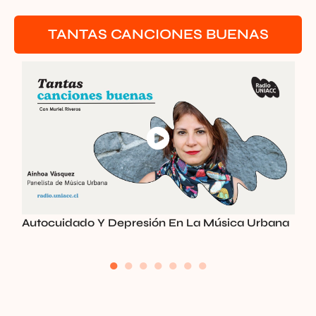
TANTAS CANCIONES BUENAS
Autocuidado Y Depresión En La Música Urbana
T
●
●
●
●
●
●
●