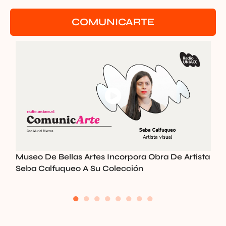
COMUNICARTE
Museo De Bellas Artes Incorpora Obra De Artista
I
Seba Calfuqueo A Su Colección
T
●
●
●
●
●
●
●
●