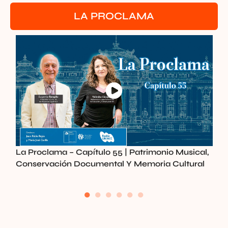
LA PROCLAMA
La Proclama – Capítulo 55 | Patrimonio Musical,
L
Conservación Documental Y Memoria Cultural
R
●
●
●
●
●
●