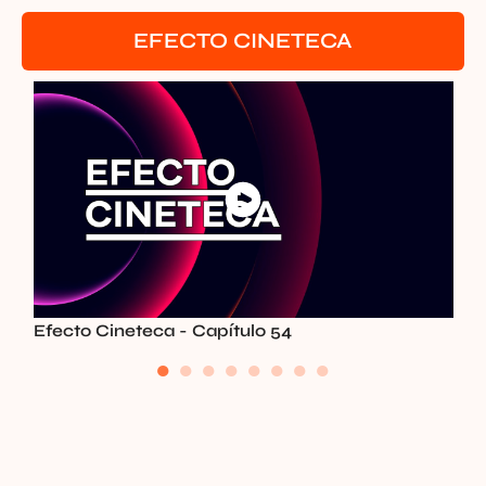
EFECTO CINETECA
Efecto Cineteca - Capítulo 54
●
●
●
●
●
●
●
●