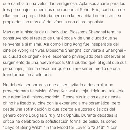
que cambia a una velocidad vertiginosa. Aplausos aparte para los
tres personajes femeninos que rodean al Señor Bao, cada una de
ellas con su propia historia pero con la tenacidad de construir su
propio destino más allá del vínculo con el protagonista.
Más que la historia de un individuo, Blossoms Shanghai termina
construyendo el retrato de una época y de una ciudad que se
reinventa a sí misma. Así como Hong Kong fue inseparable del
cine de Wong Kar-wai, Blossoms Shanghai convierte a Shanghái –
su ciudad de origen- en el escenario privilegiado para observar el
surgimiento de una nueva época. Una ciudad que, al igual que sus
personajes, intenta descubrir quién quiere ser en medio de una
transformación acelerada.
No debería ser sorpresa que al ser invitado a desarrollar un
proyecto para televisión Wong Kar-wai escoja dirigir una teleserie,
que además él mismo escribió. Desde sus inicios este cineasta
chino ha ligado su cine con la experiencia melodramática, pero
desde una sofisticación lo que acerca a autores clásicos del
género como Douglas Sirk y Max Ophüls. Durante décadas la
crítica ha celebrado la sofisticación formal de películas como
“Days of Being Wild”, “In the Mood for Love” o “2046”. Y con