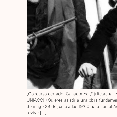
[Concurso cerrado. Ganadores: @julietach
UNIACC! ¿Quieres asistir a una obra fundamen
domingo 29 de junio a las 19:00 horas en el 
revive […]