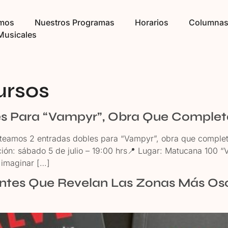
omos
Nuestros Programas
Horarios
Columna
Musicales
rsos
s Para “Vampyr”, Obra Que Completa
os 2 entradas dobles para “Vampyr”, obra que completa l
ción: sábado 5 de julio – 19:00 hrs📍 Lugar: Matucana 100 
 imaginar […]
ntes Que Revelan Las Zonas Más Osc