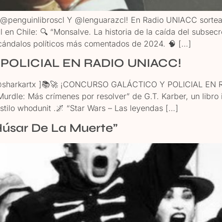
penguinlibroscl Y @lenguarazcl! En Radio UNIACC sorteam
 en Chile: 🔍 “Monsalve. La historia de la caída del subsecr
escándalos políticos más comentados de 2024. 🧠 […]
POLICIAL EN RADIO UNIACC!
a@sharkartx ]📚🚀 ¡CONCURSO GALÁCTICO Y POLICIAL EN RA
 “Murdle: Más crímenes por resolver” de G.T. Karber, un libro
estilo whodunit .🌌 “Star Wars – Las leyendas […]
Húsar De La Muerte”