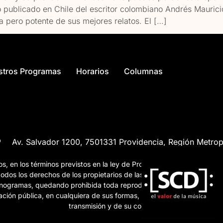
bro publicado en Chile del escritor colombiano Andrés Mauri
 pero potente de sus mejores relatos. El […]
stros Programas
Horarios
Columnas
Av. Salvador 1200, 7501331 Providencia, Región Metrop
, en los términos previstos en la ley de Propiedad
 todos los derechos de los propietarios de las obras,
fonogramas, quedando prohibida toda reproducción,
ación pública, en cualquiera de sus formas, de esta
transmisión y de su contenido