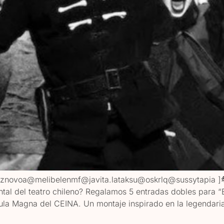
aveznovoa@melibelenmf@javita.lataksu@oskrlq@sussytapi
tal del teatro chileno? Regalamos 5 entradas dobles para “
Aula Magna del CEINA. Un montaje inspirado en la legendari