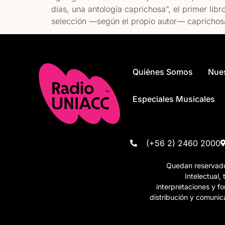
días, una antología caprichosa”, el primer li
selección —según el propio autor— caprichosa
Quiénes Somos
Nue
Especiales Musicales
(+56 2) 2460 2000
Quedan reservados
Intelectual,
interpretaciones y 
distribución y comunic