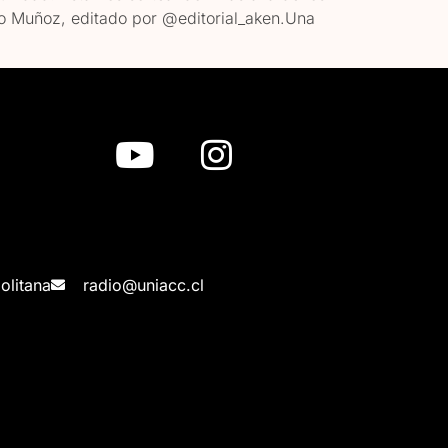
cio Muñoz, editado por @editorial_aken.Una
olitana
radio@uniacc.cl