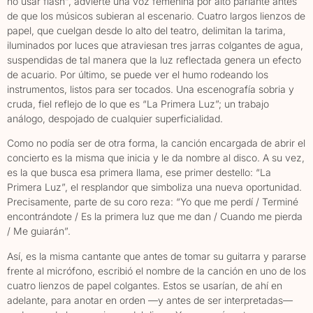
no usar flash”, advierte una voz femenina por alto parlante antes
de que los músicos subieran al escenario. Cuatro largos lienzos de
papel, que cuelgan desde lo alto del teatro, delimitan la tarima,
iluminados por luces que atraviesan tres jarras colgantes de agua,
suspendidas de tal manera que la luz reflectada genera un efecto
de acuario. Por último, se puede ver el humo rodeando los
instrumentos, listos para ser tocados. Una escenografía sobria y
cruda, fiel reflejo de lo que es “La Primera Luz”; un trabajo
análogo, despojado de cualquier superficialidad.
Como no podía ser de otra forma, la canción encargada de abrir el
concierto es la misma que inicia y le da nombre al disco. A su vez,
es la que busca esa primera llama, ese primer destello: “La
Primera Luz”, el resplandor que simboliza una nueva oportunidad.
Precisamente, parte de su coro reza: “Yo que me perdí / Terminé
encontrándote / Es la primera luz que me dan / Cuando me pierda
/ Me guiarán”.
Así, es la misma cantante que antes de tomar su guitarra y pararse
frente al micrófono, escribió el nombre de la canción en uno de los
cuatro lienzos de papel colgantes. Estos se usarían, de ahí en
adelante, para anotar en orden —y antes de ser interpretadas—