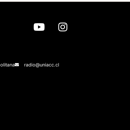
olitana
radio@uniacc.cl