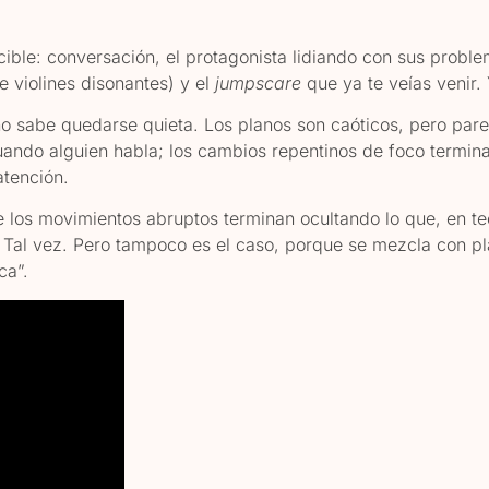
ecible: conversación, el protagonista lidiando con sus probl
e violines disonantes) y el
jumpscare
que ya te veías venir.
no sabe quedarse quieta. Los planos son caóticos, pero pare
uando alguien habla; los cambios repentinos de foco termin
atención.
 los movimientos abruptos terminan ocultando lo que, en te
 Tal vez. Pero tampoco es el caso, porque se mezcla con pl
ca”.