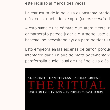
este recurso al menos tres veces.
La estructura de la película es bastante pred
música chirriante de siempre (un
crescendo
d
A esto súmale una cámara que, literalmente, 
camarógrafo parece jugar a distraerte justo c
honesto, no necesitaba ayuda para perder tu 
Esto empeora en las escenas de terror, porque
intentaron darle un aire de
meta-documental
?
parafernalia audiovisual de una “película clási