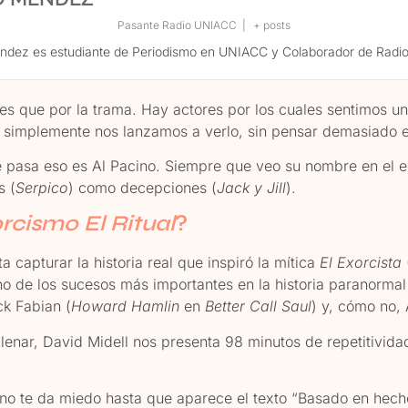
Pasante Radio UNIACC
|
+ posts
ndez es estudiante de Periodismo en UNIACC y Colaborador de Radi
s que por la trama. Hay actores por los cuales sentimos una 
 simplemente nos lanzamos a verlo, sin pensar demasiado e
e pasa eso es Al Pacino. Siempre que veo su nombre en el el
s (
Serpico
) como decepciones (
Jack y Jill
).
rcismo El Ritual
?
ta capturar la historia real que inspiró la mítica
El Exorcista
uno de los sucesos más importantes en la historia paranor
ck Fabian (
Howard Hamlin
en
Better Call Saul
) y, cómo no, 
enar, David Midell nos presenta 98 minutos de repetitividad
o te da miedo hasta que aparece el texto “Basado en hecho