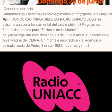
[Concurso cerrado.
Ganadores: @julietachaveznovoa@melibelenmf@javita.lataksu@osk
🎭✨ ¡CONCURSO IMPERDIBLE EN RADIO UNIACC! ¿Quieres
asistir a una obra fundamental del teatro chileno? Regalamos
5 entradas dobles para “El Húsar de la Muerte”
de @lapatogallina este domingo 29 de junio a las 19:00 horas en el
Aula Magna del CEINA. Un montaje inspirado en la legendaria
película muda de Pedro Sienna (1925), que revive […]