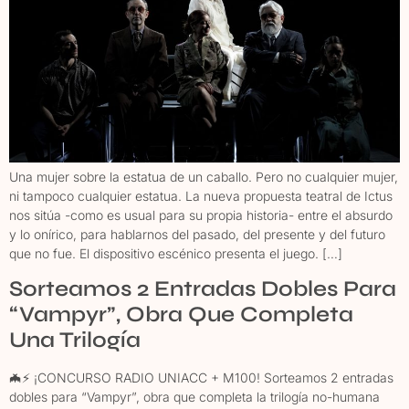
Una mujer sobre la estatua de un caballo. Pero no cualquier mujer,
ni tampoco cualquier estatua. La nueva propuesta teatral de Ictus
nos sitúa -como es usual para su propia historia- entre el absurdo
y lo onírico, para hablarnos del pasado, del presente y del futuro
que no fue. El dispositivo escénico presenta el juego. […]
Sorteamos 2 Entradas Dobles Para
“Vampyr”, Obra Que Completa
Una Trilogía
🦇⚡ ¡CONCURSO RADIO UNIACC + M100! Sorteamos 2 entradas
dobles para “Vampyr”, obra que completa la trilogía no-humana