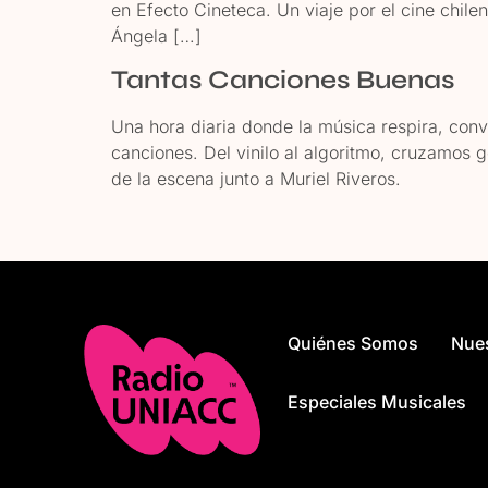
en Efecto Cineteca. Un viaje por el cine chil
Ángela […]
Tantas Canciones Buenas
Una hora diaria donde la música respira, con
canciones. Del vinilo al algoritmo, cruzamos g
de la escena junto a Muriel Riveros.
Quiénes Somos
Nue
Especiales Musicales